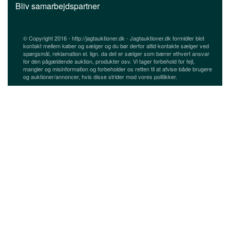
Bliv samarbejdspartner
© Copyright 2016 - http://jagtauktioner.dk - Jagtauktioner.dk formidler blot
kontakt mellem køber og sælger og du bør derfor altid kontakte sælger ved
spørgsmål, reklamation el. lign. da det er sælger som bærer ethvert ansvar
for den pågældende auktion, produkter osv. Vi tager forbehold for fejl,
mangler og misinformation og forbeholder os retten til at afvise både brugere
og auktioner/annoncer, hvis disse strider mod vores politikker.