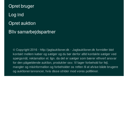
Opret bruger
Log ind
Opret auktion
Bliv samarbejdspartner
© Copyright 2016 - http://jagtauktioner.dk - Jagtauktioner.dk formidler blot
kontakt mellem køber og sælger og du bør derfor altid kontakte sælger ved
spørgsmål, reklamation el. lign. da det er sælger som bærer ethvert ansvar
for den pågældende auktion, produkter osv. Vi tager forbehold for fejl,
mangler og misinformation og forbeholder os retten til at afvise både brugere
og auktioner/annoncer, hvis disse strider mod vores politikker.